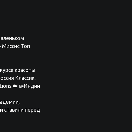
маленьком
 Миссис Топ
курсе красоты
оссия Классик.
tions 👑 в⦁Индии
кадемии,
и ставили перед