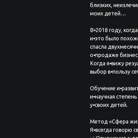
близких, неизлеч
моих детей…
В⦁2018 году, когд
и⦁это было похож
спасла двухмесячн
о⦁продаже бизнес
Когда я⦁вижу резу
выбор в⦁пользу се
Обучение и⦁разви
и⦁научная степень
у⦁своих детей.
Метод «Сфера жиз
Я⦁всегда говорю с