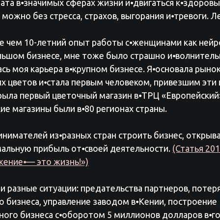
тата в⦁значимых сферах жизни и⦁двигаться к⦁здоров
можно без стресса, страхов, выгорания и⦁тревоги. Ле
е чем 10-летний опыт работы с⦁женщинами как нейро
льшом бизнесе, мне тоже было страшно и⦁волнитель
ась моя карьера в⦁крупном бизнесе. Я⦁основала рыно
х цветов и⦁стала первым человеком, привезшим эти 
рыла первый цветочный магазин в⦁ТРЦ «Европейский»
кие магазины были в⦁80 регионах страны.
инимателей из⦁разных стран строить бизнес, открыв
мальную прибыль от⦁своей деятельности.
(Статья 20
жение⦁— это жизнь!»)
и разные ситуации: предательства партнеров, потер
 бизнеса, управление заводом в⦁Кении, построение
ого бизнеса с⦁оборотом 5 миллионов долларов в⦁го