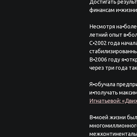
Достигать резуль
финансам и⦁жизни 
Несмотря на⦁боле
летний опыт в⦁бо
С⦁2002 года начал
стабилизированны
В⦁2006 году я⦁отк
через три года та
Я⦁обучала предпр
и⦁получать макси
Игнатьевой: «Дви
В⦁моей жизни был
многомиллионного
межконтинентальн