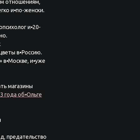
ым отношениям,
гко и⦁по-женски.
психолог и⦁20-
но.
к
цветы в⦁Россию.
 в⦁Москве, и⦁уже
ать магазины
13 года об⦁Ольге
я
д, предательство