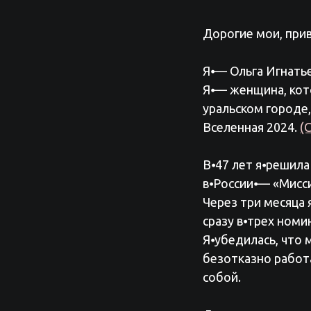
Дорогие мои, прив
Я⦁— Ольга Игнатье
Я⦁— женщина, кот
уральском городе
Вселенная 2024.
(
В⦁47 лет я⦁решил
в⦁России⦁— «Мисси
Через три месяца 
сразу в⦁трех номи
Я⦁убедилась, что
безотказно работ
собой.