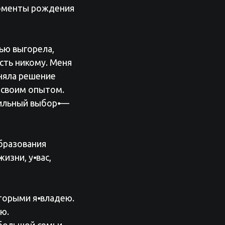
моменты рождения
тью выгорела,
сть никому. Меня
иняла решение
 своим опытом.
авильный выбор⦁—
бразования
изни, у⦁вас,
торыми я⦁владею.
аю.