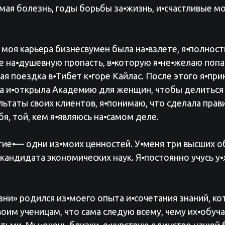
имая болезнь, годы борьбы за⦁жизнь, и⦁счастливые 
а моя карьера бизнесвумен была на⦁взлете, я⦁полнос
е на⦁душевную пропасть, в⦁которую я⦁не⦁желаю попа
ая поездка в⦁Тибет к⦁горе Кайлас. После этого я⦁пр
а и⦁открыла Академию для женщин, чтобы делиться
льтаты своих клиентов, я⦁понимаю, что сделала пр
бя, той, кем я⦁являюсь на⦁самом деле.
тие⦁— одни из⦁моих ценностей. У⦁меня три высших о
 кандидата экономических наук. Я⦁постоянно учусь у⦁ж
ни» родился из⦁моего опыта и⦁сочетания знаний, ко
воим ученицам, что сама следую всему, чему их⦁обуч