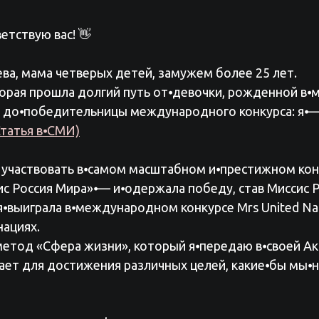
етствую вас! 👋
ва, мама четверых детей, замужем более 25 лет.
орая прошла долгий путь от⦁девочки, рожденной в⦁
, до⦁победительницы международного конкурса: я⦁—
Статья в⦁СМИ)
а участвовать в⦁самом масштабном и⦁престижном кон
с Россия Мира»⦁— и⦁одержала победу, став Миссис Р
я⦁выиграла в⦁международном конкурсе Mrs United Na
нациях.
 метод «Сфера жизни», который я⦁передаю в⦁своей А
ает для достижения различных целей, какие⦁бы мы⦁н