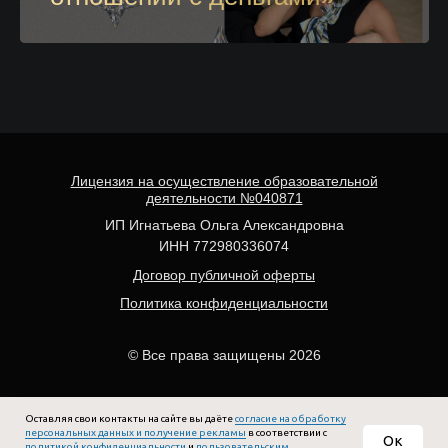
Лицензия на осуществление образовательной
деятельности №040871
ИП Игнатьева Ольга Александровна
ИНН 772980336074
Договор публичной оферты
Политика конфиденциальности
© Все права защищены 2026
Оставляя свои контакты на сайте вы даёте
согласие на обработку
персональных данных и получение рекламы
в соответствии с
Ок
политикой конфиденциальности
и
пользовательским